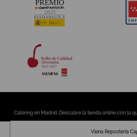
RSC y Política de Calidad
Política y estrategia
Compromiso medioambiental
Convocatorias y anuncios
Código ético
Héroes de IFEMA
Plan de igualdad
Nutrición y calidad
Propósito de Viena Capellanes
Viena Repostería Cap