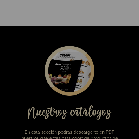
11,00
€
Babka de chocolate negro