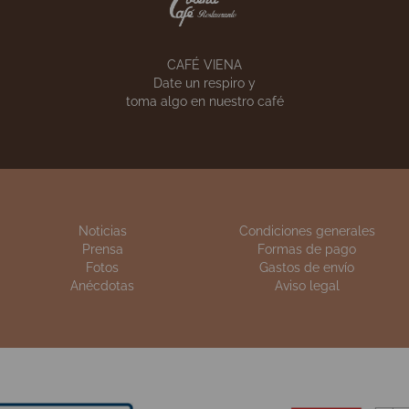
VIENA CÓRNER
VIENA CATERING
Pon un Viena Capell
 calidad de siempre
en tu empresa
n sus celebraciones
CAFÉ VIENA
Date un respiro y
toma algo en nuestro café