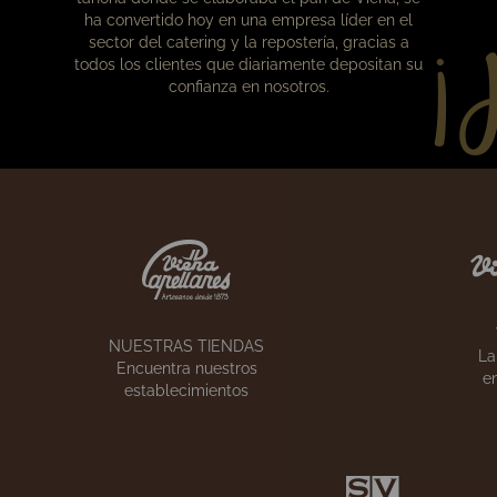
¡
Nuestra historia
Lo que empezó en 1873 como una pequeña
tahona donde se elaboraba el pan de Viena, se
ha convertido hoy en una empresa líder en el
sector del catering y la repostería, gracias a
todos los clientes que diariamente depositan su
confianza en nosotros.