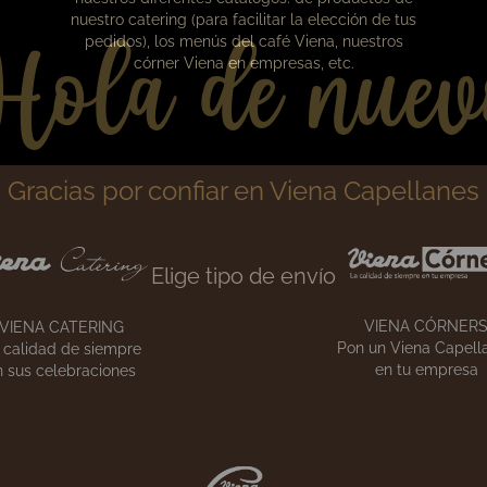
Hola de nuev
Gracias por confiar en Viena Capellanes
Nuestros catálogos
Elige tipo de envío
En esta sección podrás descargarte en PDF
nuestros diferentes catálogos: de productos de
nuestro catering (para facilitar la elección de tus
pedidos), los menús del café Viena, nuestros
córner Viena en empresas, etc.