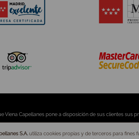
Noticias
Condiciones generales
Prensa
Formas de pago
Fotos
Gastos de envío
Anécdotas
Aviso legal
ellanes S.A.
utiliza cookies propias y de terceros para fines