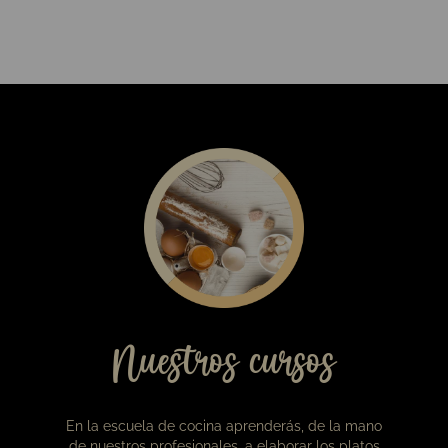
19,00
€
Caja de bombones Viena