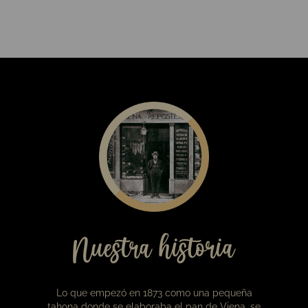
19,00
€
Caja de bombones Viena