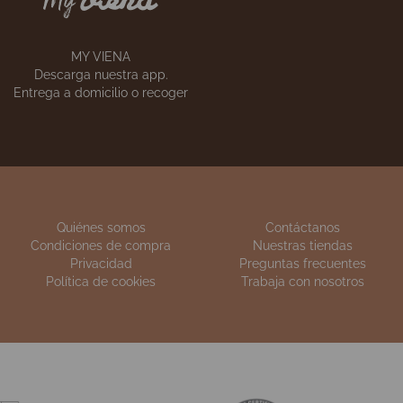
S
ESCUELA DE COCINA
anes
Apúntate a
nuestros cursos
MY VIENA
Descarga nuestra app.
Entrega a domicilio o recoger