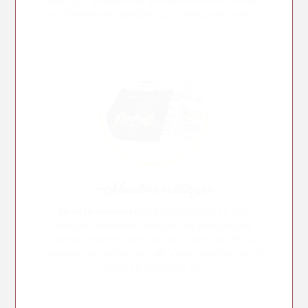
catering y la repostería, gracias a todos los clientes
que diariamente depositan su confianza en nosotros.
Nuestros catálogos
En esta sección
podrás descargarte en PDF
nuestros diferentes catálogos: de productos de
nuestro catering (para facilitar la elección de tus
pedidos), los menús del café Viena, nuestros córner
Viena en empresas, etc.