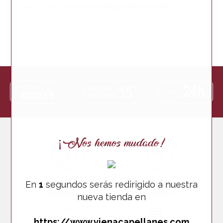
1x Zumo de naranja natural 250ml
¡Nos hemos mudado!
En
1
segundos serás redirigido a nuestra
Descarga
Cómo realizar
nuestra app
tus pedidos
nueva tienda en
https://www.vienacapellanes.com