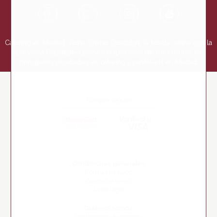
Catering en Madrid. Viena Online. Descubre la tienda online con la
que Viena Capellanes pone a disposición de sus clientes sus
principales productos en catering y pastelería en Madrid.
Compra segura
Condiciones generales
Formas de pago
Gastos de envío
Aviso legal
Quiénes somos
Condiciones de compra