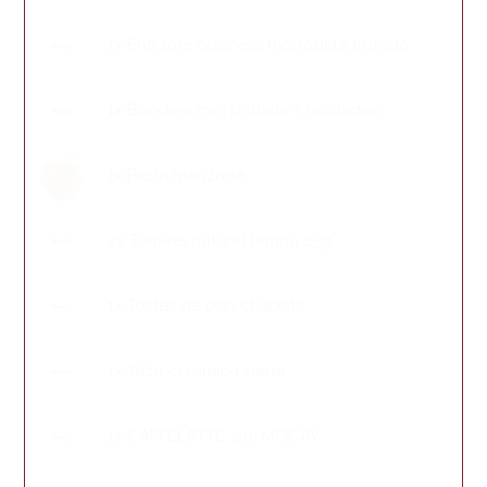
1x Entrante business mortadela trufada
1x Bandeja mini bolleria 5 unidades
1x Pieza manzana
2x Tomate natural tarrina 25g.
1x Tostas de pan chapata
1x Taza ceramica viena
1x CAFFELATTE 200 MOCAY