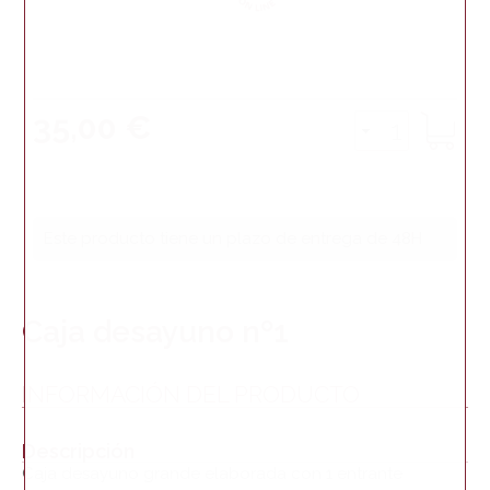
35,00 €
Este producto tiene un plazo de entrega de 48H
Caja desayuno nº1
INFORMACIÓN DEL PRODUCTO
Descripción
Caja desayuno grande elaborada con 1 entrante