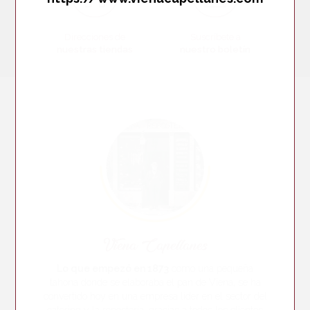
Direcciones de
Suscríbete a
nuestras tiendas
nuestro boletín
Viena Capellanes
Lo que empezó en 1873
como una pequeña
tahona donde se elaboraba el pan de Viena, se ha
convertido hoy en una empresa líder en el sector del