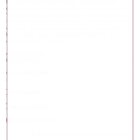
business selección de ibéricos, 1 entrante business
mortadela trufada, 1 bandeja 5 piezas de mini bollería
Viena Capellanes, 1 manzana roja, 2 tarrinas de tomate
triturado, 1 paquete tostas chapata, 1 botellita de aceite
de oliva, 1 taza cerámica Viena Capellanes, 1 Café Mocay
latte, 1 Zumo naranja natural 250ml. Decorado con una
cinta de Viena Capellanes.
Conservación
REFRIGERACION (0-4 C)
Caducidad (dias)
1
Alérgenos
Ingredientes
Productos incluidos
1x Entrante business selección de ibéricos