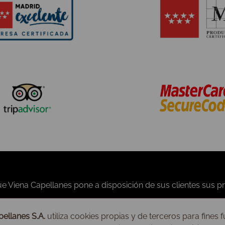
Noticias
Condiciones generales
Prensa
Formas de pago
Fotos
Gastos de envío
Anécdotas
Aviso legal
ellanes S.A.
utiliza cookies propias y de terceros para fines