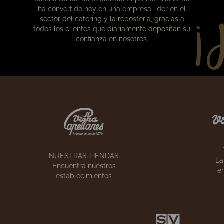
¡
Nuestra historia
Lo que empezó en 1873 como una pequeña
tahona donde se elaboraba el pan de Viena, se
ha convertido hoy en una empresa líder en el
sector del catering y la repostería, gracias a
todos los clientes que diariamente depositan su
confianza en nosotros.