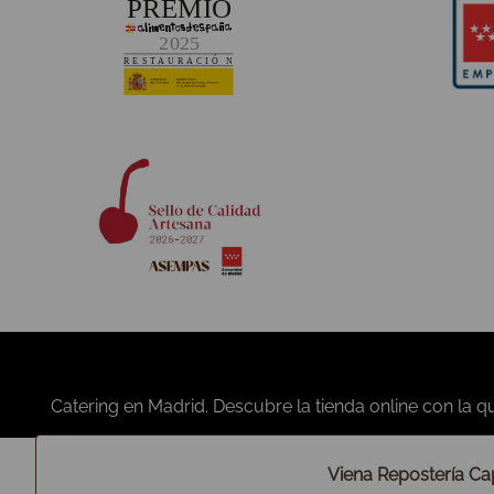
RSC y Política de Calidad
Política y estrategia
Compromiso medioambiental
Convocatorias y anuncios
Código ético
Héroes de IFEMA
Plan de igualdad
Nutrición y calidad
Propósito de Viena Capellanes
Viena Repostería Cap