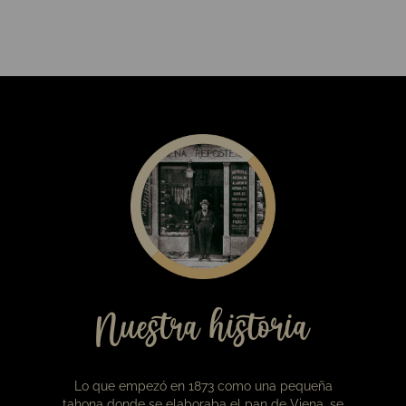
19,00
€
Caja de bombones Viena