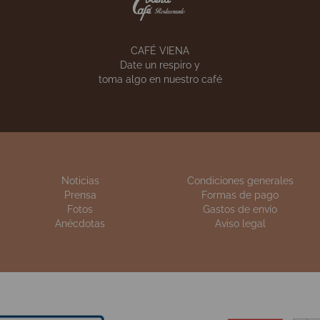
VIENA CÓRNER
VIENA CATERING
Pon un Viena Capell
 calidad de siempre
en tu empresa
n sus celebraciones
CAFÉ VIENA
Date un respiro y
toma algo en nuestro café