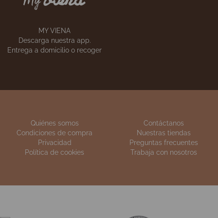
S
ESCUELA DE COCINA
anes
Apúntate a
nuestros cursos
MY VIENA
Descarga nuestra app.
Entrega a domicilio o recoger