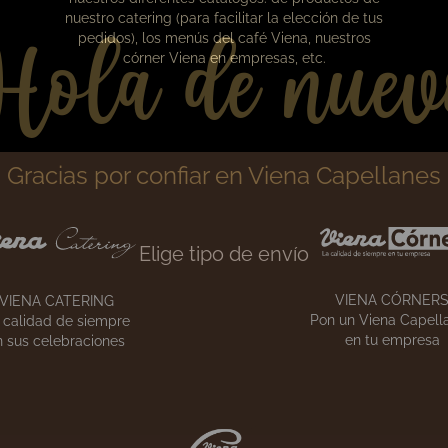
Hola de nuev
Gracias por confiar en Viena Capellanes
Nuestros catálogos
Elige tipo de envío
En esta sección podrás descargarte en PDF
nuestros diferentes catálogos: de productos de
nuestro catering (para facilitar la elección de tus
pedidos), los menús del café Viena, nuestros
córner Viena en empresas, etc.