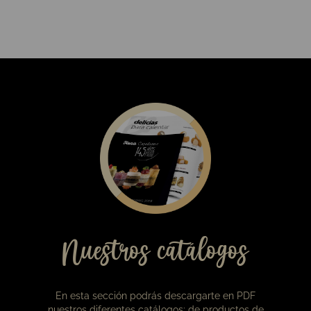
11,00
€
Babka de chocolate negro