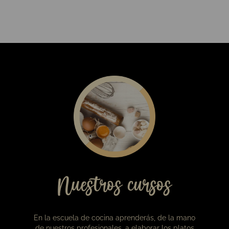
19,00
€
Caja de bombones Viena