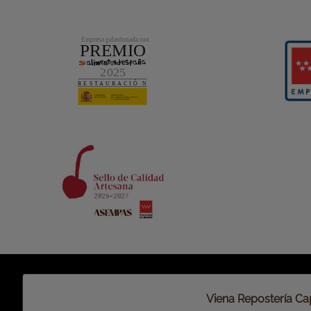
RSC y Política de Calidad
Política y estrategia
Compromiso medioambiental
Convocatorias y anuncios
Código ético
Héroes de IFEMA
Plan de igualdad
Nutrición y calidad
Propósito de Viena Capellanes
Viena Repostería Cap