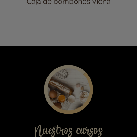
19,00
€
Caja de bombones Viena