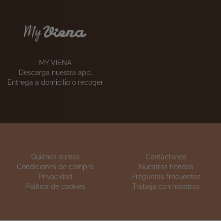
S
ESCUELA DE COCINA
anes
Apúntate a
nuestros cursos
MY VIENA
Descarga nuestra app.
Entrega a domicilio o recoger