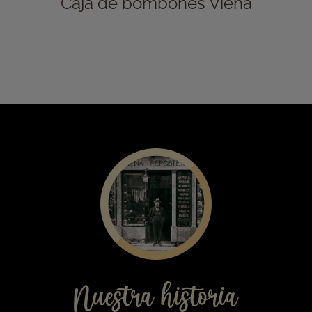
19,00
€
Caja de bombones Viena