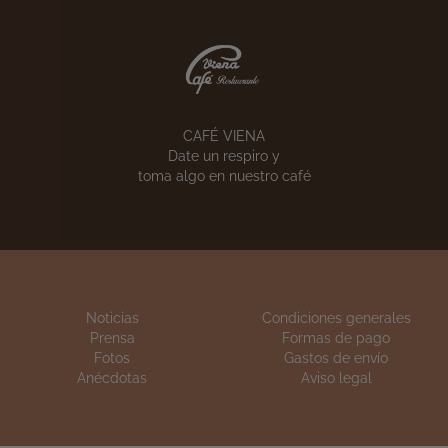
VIENA CÓRNER
VIENA CATERING
Pon un Viena Capell
 calidad de siempre
en tu empresa
n sus celebraciones
CAFÉ VIENA
Date un respiro y
toma algo en nuestro café