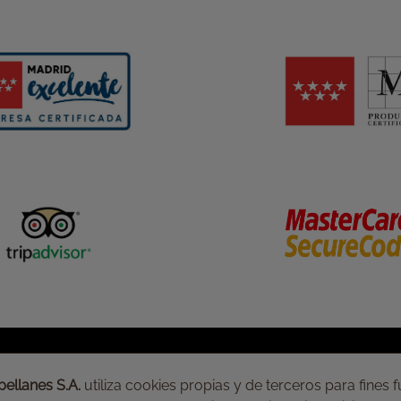
Noticias
Condiciones generales
Prensa
Formas de pago
Fotos
Gastos de envío
Anécdotas
Aviso legal
ellanes S.A.
utiliza cookies propias y de terceros para fines