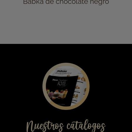
11,00
€
Babka de chocolate negro