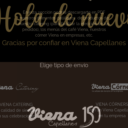
Hola de nuev
Gracias por confiar en Viena Capellanes
Nuestros catálogos
Elige tipo de envío
En esta sección podrás descargarte en PDF
nuestros diferentes catálogos: de productos de
nuestro catering (para facilitar la elección de tus
pedidos), los menús del café Viena, nuestros
córner Viena en empresas, etc.