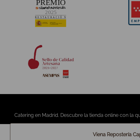
RSC y Política de Calidad
Política y estrategia
Compromiso medioambiental
Convocatorias y anuncios
Código ético
Héroes de IFEMA
Plan de igualdad
Nutrición y calidad
Propósito de Viena Capellanes
Viena Repostería Cap