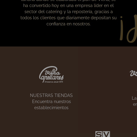
¡
Nuestra historia
Lo que empezó en 1873 como una pequeña
tahona donde se elaboraba el pan de Viena, se
ha convertido hoy en una empresa líder en el
sector del catering y la repostería, gracias a
todos los clientes que diariamente depositan su
confianza en nosotros.