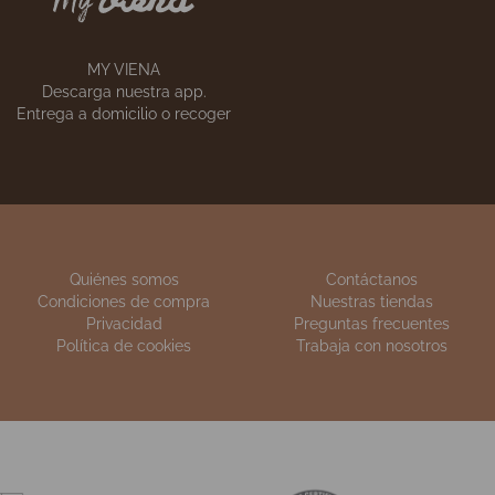
S
ESCUELA DE COCINA
anes
Apúntate a
nuestros cursos
MY VIENA
Descarga nuestra app.
Entrega a domicilio o recoger