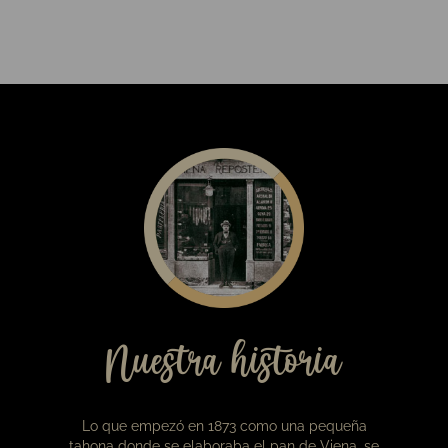
19,00
€
Caja de bombones Viena