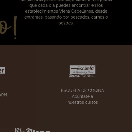
o!
Nuestros cursos
En la escuela de cocina aprenderás, de la mano
de nuestros profesionales, a elaborar los platos
que cada día puedes encontrar en los
establecimientos Viena Capellanes, desde
entrantes, pasando por pescados, carnes o
postres.