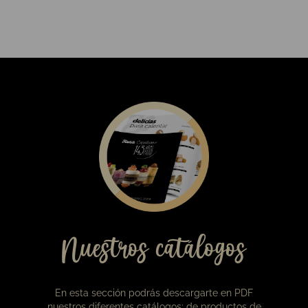
11,00
€
Babka de chocolate negro