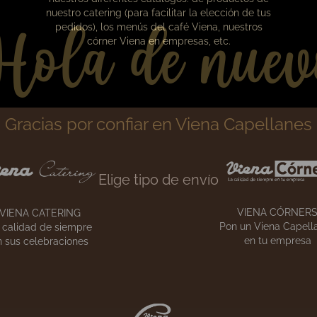
Hola de nuev
Gracias por confiar en Viena Capellanes
Nuestros catálogos
Elige tipo de envío
En esta sección podrás descargarte en PDF
nuestros diferentes catálogos: de productos de
nuestro catering (para facilitar la elección de tus
pedidos), los menús del café Viena, nuestros
córner Viena en empresas, etc.