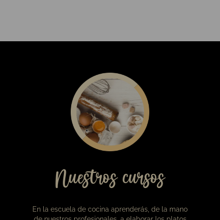
19,00
€
Caja de bombones Viena