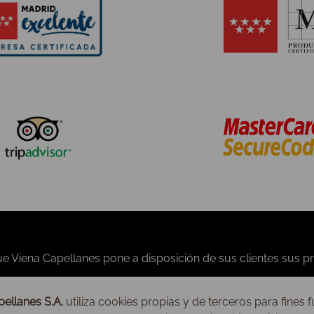
Noticias
Condiciones generales
Prensa
Formas de pago
Fotos
Gastos de envío
Anécdotas
Aviso legal
ellanes S.A.
utiliza cookies propias y de terceros para fines