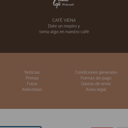
VIENA CÓRNER
VIENA CATERING
Pon un Viena Capell
 calidad de siempre
en tu empresa
n sus celebraciones
CAFÉ VIENA
Date un respiro y
toma algo en nuestro café