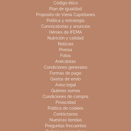
ESCUELA DE COCINA
VIENA CÓRNERS
Apúntate a
Pon un Viena Capellanes
nuestros cursos
en tu empresa
CAFÉ VIENA
SUITES VIENA
Date un respiro y
Reserva en nuestras
toma algo en nuestro café
suites de Madrid
MY VIENA
Descarga nuestra app.