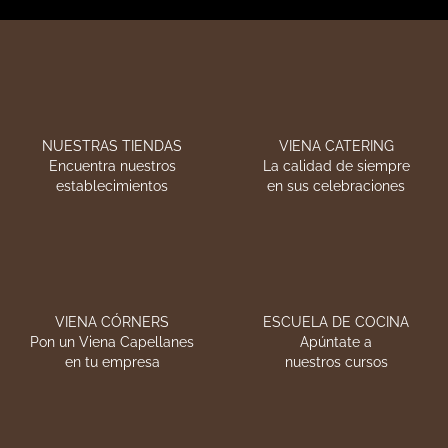
Nuestros catálogos
En esta sección podrás descargarte en PDF
nuestros diferentes catálogos: de productos de
nuestro catering (para facilitar la elección de tus
pedidos), los menús del café Viena, nuestros
córner Viena en empresas, etc.
Nuestros cursos
En la escuela de cocina aprenderás, de la mano
de nuestros profesionales, a elaborar los platos